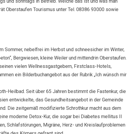
gs und sonntags in Betrieb. Welche das ist und was man
rät Oberstaufen Tourismus unter Tel. 08386 93000 sowie
im Sommer, nebelfrei im Herbst und schneesicher im Winter,
eton“, Bergwiesen, kleine Weiler und mittendrin Oberstaufen.
seinen vielen Wellnessgastgebern, Firstclass-Hotels,
sammen ein Bilderbuchangebot aus der Rubrik „Ich wünsch mir
th-Heilbad. Seit über 65 Jahren bestimmt die Fastenkur, die
esien entwickelte, das Gesundheitsangebot in der Gemeinde
nd. Die zeitgemäß modifizierte Schrothkur macht aus dem
eine moderne Detox-Kur, die sogar bei Diabetes mellitus II
iten, Schlafstörungen, Migräne, Herz- und Kreislaufproblemen
räfte des Körpers gefragt sind.