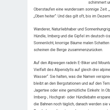
schimmert un
Oberstaufen eine wundersam sonnige Zeit. „M
„Oben heiter“: Und das gilt oft, bis im Dez
Wanderer, Naturliebhaber und Sonnenhungrige
Hündle, Imberg und die Gipfel im deutsch-ös
Sonnenlicht, knorrige Bäume malen Schatten
scheinen die Berge zusammenzurücken.
Auf den Alpwegen radeln E-Biker und Mounta
Vielfalt des Alpenidylls auf gleich drei alpi
Wasser“. Sie halten, was die Namen versprec
bleibt an den Bergstationen und auf den Ter
Jagertee oder eine gemütliche Einkehr. In O
Imberg-, Hochgrat- oder Hündlebahn erspare
die Bahnen noch täglich, danach werden sie 