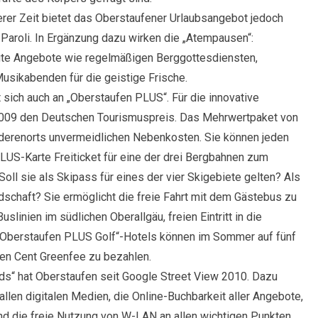
rer Zeit bietet das Oberstaufener Urlaubsangebot jedoch
 Paroli. In Ergänzung dazu wirken die „Atempausen“:
te Angebote wie regelmäßigen Berggottesdiensten,
sikabenden für die geistige Frische.
t sich auch an „Oberstaufen PLUS“. Für die innovative
009 den Deutschen Tourismuspreis. Das Mehrwertpaket von
nderenorts unvermeidlichen Nebenkosten. Sie können jeden
PLUS-Karte Freiticket für eine der drei Bergbahnen zum
ll sie als Skipass für eines der vier Skigebiete gelten? Als
ndschaft? Sie ermöglicht die freie Fahrt mit dem Gästebus zu
linien im südlichen Oberallgäu, freien Eintritt in die
 „Oberstaufen PLUS Golf“-Hotels können im Sommer auf fünf
en Cent Greenfee zu bezahlen.
ands“ hat Oberstaufen seit Google Street View 2010. Dazu
llen digitalen Medien, die Online-Buchbarkeit aller Angebote,
nd die freie Nutzung von W-LAN an allen wichtigen Punkten