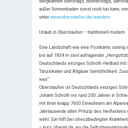
Bergbahnen dienstags, donnerstags, samsta
außer Sonnenbaden sonst noch tun kann, ver
unter
www.oberstaufen.de/wandern
Urlaub in Oberstaufen – traditionell modern
Eine Landschaft wie eine Postkarte, sonnig 
bis auf 1834 m steil aufragender „Herrgottsb
Deutschlands einziges Schroth-Heilbad mit 
Tanzlokalen und Allgäuer Gemütlichkeit. Zu
was“.
Oberstaufen ist Deutschlands einziges Schro
Johann Schroth vor rund 200 Jahren in Schl
mit ihren knapp 7600 Einwohnern am Alpenra
Jahrtausende alten Prinzip des Heilfastens 
wirkt. Sie hilft bei stressbedingten Krankhe
– kurz: überall da, wo die Selbstregulationsk