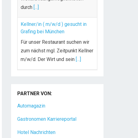
durch
[...]
Kellner/in ( m/w/d ) gesucht in
Grafing bei München
Für unser Restaurant suchen wir
zum nächst mgl. Zeitpunkt Kellner
m/w/d. Der Wirt und sein
[...]
Chef de Rang (m/w/d) gesucht –
Hotel 47° in Konstanz
PARTNER VON:
Dein Arbeitsplatz mit
Urlaubsfeeling Chef de Rang
Automagazin
(m/w/d) Du bist Gastgeber aus
Gastronomen Karriereportal
Leidenschaft und liebst
[...]
Hotel Nachrichten