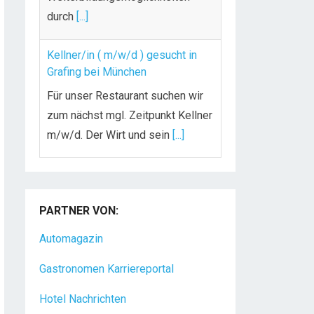
durch
[...]
Kellner/in ( m/w/d ) gesucht in
Grafing bei München
Für unser Restaurant suchen wir
zum nächst mgl. Zeitpunkt Kellner
m/w/d. Der Wirt und sein
[...]
Chef de Rang (m/w/d) gesucht –
Hotel 47° in Konstanz
PARTNER VON:
Dein Arbeitsplatz mit
Urlaubsfeeling Chef de Rang
Automagazin
(m/w/d) Du bist Gastgeber aus
Gastronomen Karriereportal
Leidenschaft und liebst
[...]
Hotel Nachrichten