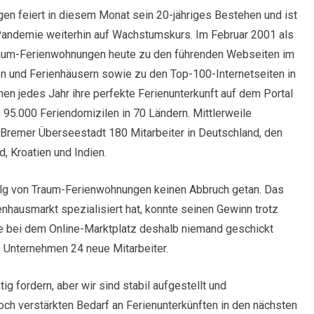
en feiert in diesem Monat sein 20-jähriges Bestehen und ist
Pandemie weiterhin auf Wachstumskurs. Im Februar 2001 als
 Traum-Ferienwohnungen heute zu den führenden Webseiten im
 und Ferienhäusern sowie zu den Top-100-Internetseiten in
hen jedes Jahr ihre perfekte Ferienunterkunft auf dem Portal
95.000 Feriendomizilen in 70 Ländern. Mittlerweile
 Bremer Überseestadt 180 Mitarbeiter in Deutschland, den
d, Kroatien und Indien.
lg von Traum-Ferienwohnungen keinen Abbruch getan. Das
enhausmarkt spezialisiert hat, konnte seinen Gewinn trotz
te bei dem Online-Marktplatz deshalb niemand geschickt
s Unternehmen 24 neue Mitarbeiter.
ig fordern, aber wir sind stabil aufgestellt und
ch verstärkten Bedarf an Ferienunterkünften in den nächsten