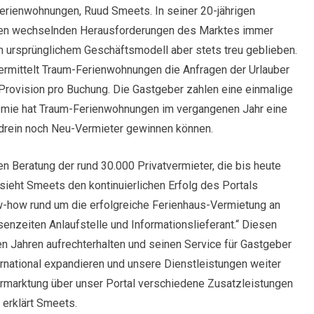
Ferienwohnungen, Ruud Smeets. In seiner 20-jährigen
den wechselnden Herausforderungen des Marktes immer
m ursprünglichem Geschäftsmodell aber stets treu geblieben.
rmittelt Traum-Ferienwohnungen die Anfragen der Urlauber
 Provision pro Buchung. Die Gastgeber zahlen eine einmalige
ndemie hat Traum-Ferienwohnungen im vergangenen Jahr eine
drein noch Neu-Vermieter gewinnen können.
len Beratung der rund 30.000 Privatvermieter, die bis heute
ieht Smeets den kontinuierlichen Erfolg des Portals
-how rund um die erfolgreiche Ferienhaus-Vermietung an
senzeiten Anlaufstelle und Informationslieferant.“ Diesen
 Jahren aufrechterhalten und seinen Service für Gastgeber
ernational expandieren und unsere Dienstleistungen weiter
ermarktung über unser Portal verschiedene Zusatzleistungen
 erklärt Smeets.