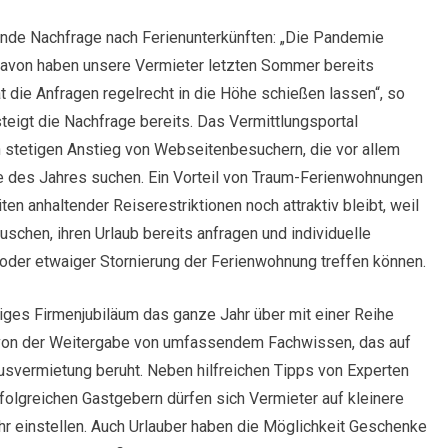
ende Nachfrage nach Ferienunterkünften: „Die Pandemie
 Davon haben unsere Vermieter letzten Sommer bereits
at die Anfragen regelrecht in die Höhe schießen lassen“, so
igt die Nachfrage bereits. Das Vermittlungsportal
 stetigen Anstieg von Webseitenbesuchern, die vor allem
te des Jahres suchen. Ein Vorteil von Traum-Ferienwohnungen
iten anhaltender Reiserestriktionen noch attraktiv bleibt, weil
uschen, ihren Urlaub bereits anfragen und individuelle
oder etwaiger Stornierung der Ferienwohnung treffen können.
ges Firmenjubiläum das ganze Jahr über mit einer Reihe
n von der Weitergabe von umfassendem Fachwissen, das auf
usvermietung beruht. Neben hilfreichen Tipps von Experten
folgreichen Gastgebern dürfen sich Vermieter auf kleinere
r einstellen. Auch Urlauber haben die Möglichkeit Geschenke