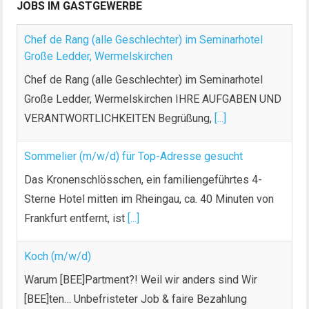
JOBS IM GASTGEWERBE
m
m
Chef de Rang (alle Geschlechter) im Seminarhotel
e
Große Ledder, Wermelskirchen
r
Chef de Rang (alle Geschlechter) im Seminarhotel
i
Große Ledder, Wermelskirchen IHRE AUFGABEN UND
e
VERANTWORTLICHKEITEN Begrüßung,
[...]
r
u
n
Sommelier (m/w/d) für Top-Adresse gesucht
g
Das Kronenschlösschen, ein familiengeführtes 4-
d
Sterne Hotel mitten im Rheingau, ca. 40 Minuten von
e
Frankfurt entfernt, ist
[...]
r
B
Koch (m/w/d)
e
i
Warum [BEE]Partment?! Weil wir anders sind Wir
t
[BEE]ten… Unbefristeter Job & faire Bezahlung