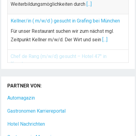
r
Weiterbildungsmöglichkeiten durch
[...]
ä
g
Kellner/in ( m/w/d ) gesucht in Grafing bei München
e
Für unser Restaurant suchen wir zum nächst mgl.
Zeitpunkt Kellner m/w/d. Der Wirt und sein
[...]
Chef de Rang (m/w/d) gesucht – Hotel 47° in
Konstanz
Dein Arbeitsplatz mit Urlaubsfeeling Chef de Rang
PARTNER VON:
(m/w/d) Du bist Gastgeber aus Leidenschaft und
Automagazin
liebst
[...]
Gastronomen Karriereportal
Hotel Nachrichten
Gastronomie Magazin