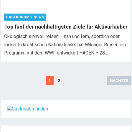
GASTRONOMIE NEWS
Top fünf der nachhaltigsten Ziele für Aktivurlauber
Ökologisch sinnvoll reisen – nah und fern, sportlich oder
locker In kroatischen Nationalparks hat Wikinger Reisen ein
Programm mit dem WWF entwickelt HAGEN – 28….
S
1
2
NÄCHSTE
e
i
t
e
n
n
u