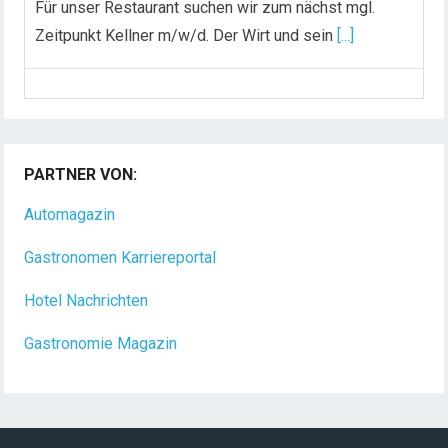
Zeitpunkt Kellner m/w/d. Der Wirt und sein
[...]
Chef de Rang (m/w/d) gesucht – Hotel 47° in
Konstanz
Dein Arbeitsplatz mit Urlaubsfeeling Chef de Rang
(m/w/d) Du bist Gastgeber aus Leidenschaft und
PARTNER VON:
liebst
[...]
Automagazin
Gastronomen Karriereportal
Hotel Nachrichten
Gastronomie Magazin