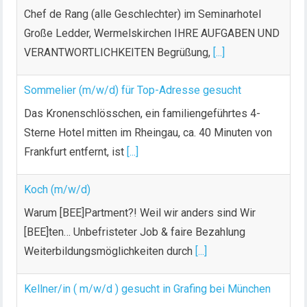
Große Ledder, Wermelskirchen IHRE AUFGABEN UND
VERANTWORTLICHKEITEN Begrüßung,
[...]
Sommelier (m/w/d) für Top-Adresse gesucht
Das Kronenschlösschen, ein familiengeführtes 4-
Sterne Hotel mitten im Rheingau, ca. 40 Minuten von
Frankfurt entfernt, ist
[...]
Koch (m/w/d)
Warum [BEE]Partment?! Weil wir anders sind Wir
[BEE]ten… Unbefristeter Job & faire Bezahlung
Weiterbildungsmöglichkeiten durch
[...]
Kellner/in ( m/w/d ) gesucht in Grafing bei München
Für unser Restaurant suchen wir zum nächst mgl.