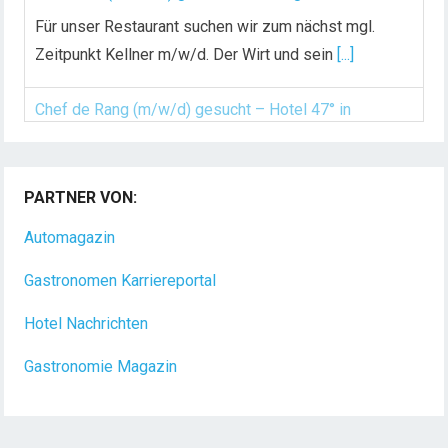
Für unser Restaurant suchen wir zum nächst mgl.
Zeitpunkt Kellner m/w/d. Der Wirt und sein
[...]
Chef de Rang (m/w/d) gesucht – Hotel 47° in
Konstanz
Dein Arbeitsplatz mit Urlaubsfeeling Chef de Rang
PARTNER VON:
(m/w/d) Du bist Gastgeber aus Leidenschaft und
Automagazin
liebst
[...]
Gastronomen Karriereportal
Hotel Nachrichten
Gastronomie Magazin