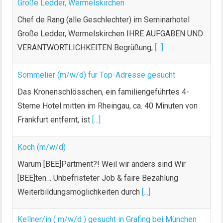
Große Ledder, Wermelskirchen
Chef de Rang (alle Geschlechter) im Seminarhotel
Große Ledder, Wermelskirchen IHRE AUFGABEN UND
VERANTWORTLICHKEITEN Begrüßung,
[...]
Sommelier (m/w/d) für Top-Adresse gesucht
Das Kronenschlösschen, ein familiengeführtes 4-
Sterne Hotel mitten im Rheingau, ca. 40 Minuten von
Frankfurt entfernt, ist
[...]
Koch (m/w/d)
Warum [BEE]Partment?! Weil wir anders sind Wir
[BEE]ten… Unbefristeter Job & faire Bezahlung
Weiterbildungsmöglichkeiten durch
[...]
Kellner/in ( m/w/d ) gesucht in Grafing bei München