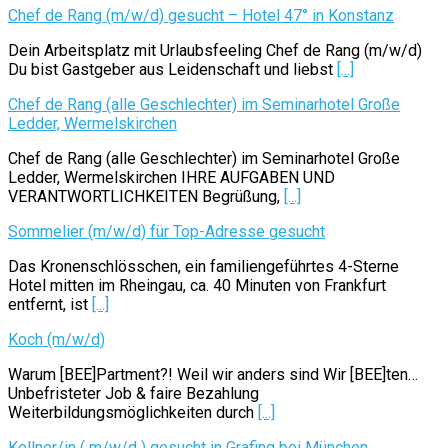
Chef de Rang (m/w/d) gesucht – Hotel 47° in Konstanz
Dein Arbeitsplatz mit Urlaubsfeeling Chef de Rang (m/w/d)
Du bist Gastgeber aus Leidenschaft und liebst
[...]
Chef de Rang (alle Geschlechter) im Seminarhotel Große
Ledder, Wermelskirchen
Chef de Rang (alle Geschlechter) im Seminarhotel Große
Ledder, Wermelskirchen IHRE AUFGABEN UND
VERANTWORTLICHKEITEN Begrüßung,
[...]
Sommelier (m/w/d) für Top-Adresse gesucht
Das Kronenschlösschen, ein familiengeführtes 4-Sterne
Hotel mitten im Rheingau, ca. 40 Minuten von Frankfurt
entfernt, ist
[...]
Koch (m/w/d)
Warum [BEE]Partment?! Weil wir anders sind Wir [BEE]ten…
Unbefristeter Job & faire Bezahlung
Weiterbildungsmöglichkeiten durch
[...]
Kellner/in ( m/w/d ) gesucht in Grafing bei München