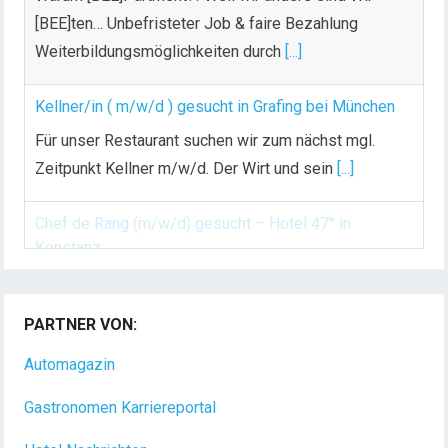
[BEE]ten… Unbefristeter Job & faire Bezahlung
Weiterbildungsmöglichkeiten durch
[...]
Kellner/in ( m/w/d ) gesucht in Grafing bei München
Für unser Restaurant suchen wir zum nächst mgl.
Zeitpunkt Kellner m/w/d. Der Wirt und sein
[...]
Chef de Rang (m/w/d) gesucht – Hotel 47° in
Konstanz
Dein Arbeitsplatz mit Urlaubsfeeling Chef de Rang
PARTNER VON:
(m/w/d) Du bist Gastgeber aus Leidenschaft und
liebst
[...]
Automagazin
Gastronomen Karriereportal
Hotel Nachrichten