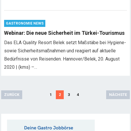
GASTRONOMIE NEWS
Webinar: Die neue Sicherheit im Türkei-Tourismus
Das ELA Quality Resort Belek setzt Maßstäbe bei Hygiene-
sowie Sicherheitsmaßnahmen und reagiert auf aktuelle
Bedürfnisse von Reisenden. Hannover/Belek, 20. August
2020 | (kms) –…
S
ZURÜCK
1
2
3
4
NÄCHSTE
e
i
t
e
n