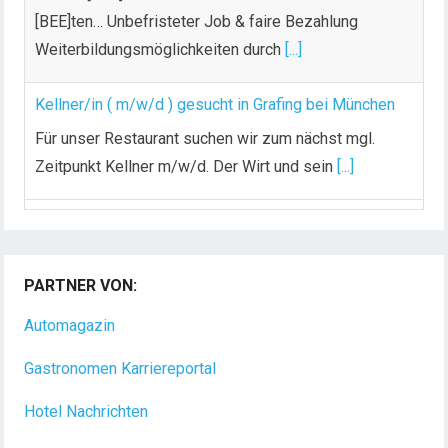
[BEE]ten… Unbefristeter Job & faire Bezahlung
Weiterbildungsmöglichkeiten durch
[...]
Kellner/in ( m/w/d ) gesucht in Grafing bei München
Für unser Restaurant suchen wir zum nächst mgl.
Zeitpunkt Kellner m/w/d. Der Wirt und sein
[...]
Chef de Rang (m/w/d) gesucht – Hotel 47° in
Konstanz
PARTNER VON:
Dein Arbeitsplatz mit Urlaubsfeeling Chef de Rang
(m/w/d) Du bist Gastgeber aus Leidenschaft und
Automagazin
liebst
[...]
Gastronomen Karriereportal
Hotel Nachrichten
Gastronomie Magazin