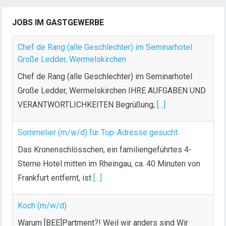
i
t
JOBS IM GASTGEWERBE
r
ä
Chef de Rang (alle Geschlechter) im Seminarhotel
g
Große Ledder, Wermelskirchen
e
Chef de Rang (alle Geschlechter) im Seminarhotel
Große Ledder, Wermelskirchen IHRE AUFGABEN UND
VERANTWORTLICHKEITEN Begrüßung,
[...]
Sommelier (m/w/d) für Top-Adresse gesucht
Das Kronenschlösschen, ein familiengeführtes 4-
Sterne Hotel mitten im Rheingau, ca. 40 Minuten von
Frankfurt entfernt, ist
[...]
Koch (m/w/d)
Warum [BEE]Partment?! Weil wir anders sind Wir