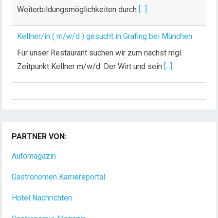
Weiterbildungsmöglichkeiten durch
[...]
Kellner/in ( m/w/d ) gesucht in Grafing bei München
Für unser Restaurant suchen wir zum nächst mgl.
Zeitpunkt Kellner m/w/d. Der Wirt und sein
[...]
Chef de Rang (m/w/d) gesucht – Hotel 47° in
Konstanz
Dein Arbeitsplatz mit Urlaubsfeeling Chef de Rang
(m/w/d) Du bist Gastgeber aus Leidenschaft und
PARTNER VON:
liebst
[...]
Automagazin
Gastronomen Karriereportal
Hotel Nachrichten
Gastronomie Magazin