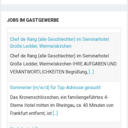
n
n
u
JOBS IM GASTGEWERBE
m
m
Chef de Rang (alle Geschlechter) im Seminarhotel
e
Große Ledder, Wermelskirchen
r
Chef de Rang (alle Geschlechter) im Seminarhotel
i
Große Ledder, Wermelskirchen IHRE AUFGABEN UND
e
VERANTWORTLICHKEITEN Begrüßung,
[...]
r
u
n
Sommelier (m/w/d) für Top-Adresse gesucht
g
Das Kronenschlösschen, ein familiengeführtes 4-
d
Sterne Hotel mitten im Rheingau, ca. 40 Minuten von
e
Frankfurt entfernt, ist
[...]
r
B
Koch (m/w/d)
e