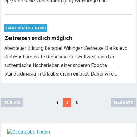
epr/Römische Weinstraße) (epr) Weinberge und…
GASTRONOMIE NEWS
Zeitreisen endlich möglich
Abenteuer Bildung Beispiel Wikinger-Zeitreise Die kulevo
GmbH ist der erste Reiseanbieter weltweit, der das
authentische Nacherleben einer anderen Epoche
standardmäßig in Urlaubsreisen einbaut. Dabei wird…
S
ZURÜCK
1
2
3
NÄCHSTE
e
i
t
e