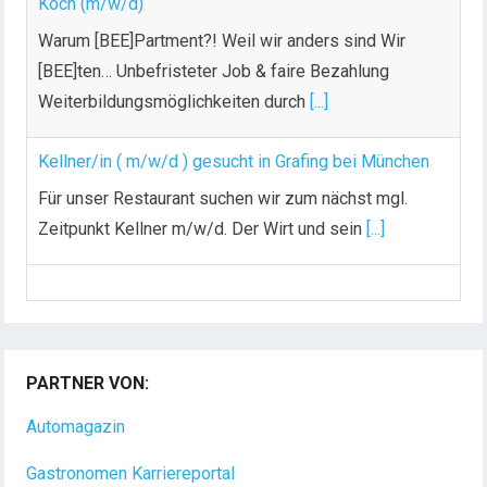
i
Warum [BEE]Partment?! Weil wir anders sind Wir
t
[BEE]ten… Unbefristeter Job & faire Bezahlung
r
Weiterbildungsmöglichkeiten durch
[...]
ä
g
Kellner/in ( m/w/d ) gesucht in Grafing bei München
e
Für unser Restaurant suchen wir zum nächst mgl.
Zeitpunkt Kellner m/w/d. Der Wirt und sein
[...]
Chef de Rang (m/w/d) gesucht – Hotel 47° in
Konstanz
Dein Arbeitsplatz mit Urlaubsfeeling Chef de Rang
(m/w/d) Du bist Gastgeber aus Leidenschaft und
PARTNER VON:
liebst
[...]
Automagazin
Gastronomen Karriereportal