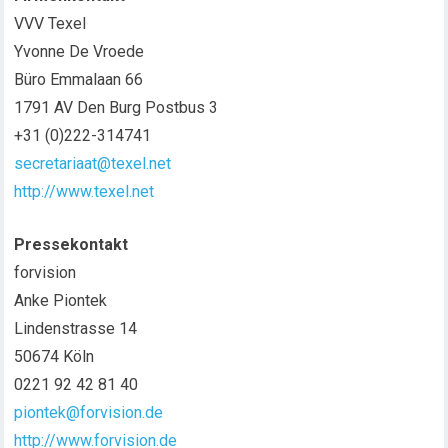
VVV Texel
Yvonne De Vroede
Büro Emmalaan 66
1791 AV Den Burg Postbus 3
+31 (0)222-314741
secretariaat@texel.net
http://www.texel.net
Pressekontakt
forvision
Anke Piontek
Lindenstrasse 14
50674 Köln
0221 92 42 81 40
piontek@forvision.de
http://www.forvision.de