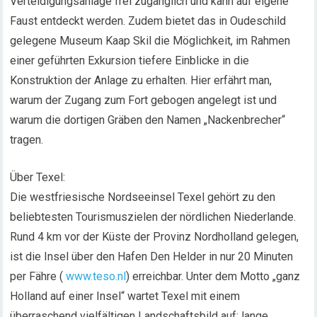
Verteidigungsanlage frei zugänglich und kann auf eigene
Faust entdeckt werden. Zudem bietet das in Oudeschild
gelegene Museum Kaap Skil die Möglichkeit, im Rahmen
einer geführten Exkursion tiefere Einblicke in die
Konstruktion der Anlage zu erhalten. Hier erfährt man,
warum der Zugang zum Fort gebogen angelegt ist und
warum die dortigen Gräben den Namen „Nackenbrecher“
tragen.
Über Texel:
Die westfriesische Nordseeinsel Texel gehört zu den
beliebtesten Tourismuszielen der nördlichen Niederlande.
Rund 4 km vor der Küste der Provinz Nordholland gelegen,
ist die Insel über den Hafen Den Helder in nur 20 Minuten
per Fähre (
www.teso.nl
) erreichbar. Unter dem Motto „ganz
Holland auf einer Insel“ wartet Texel mit einem
überraschend vielfältigen Landschaftsbild auf: lange