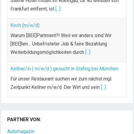
Sterne Hotel mitten im Rheingau, ca. 40 Minuten von
Frankfurt entfernt, ist
[...]
Koch (m/w/d)
Warum [BEE]Partment?! Weil wir anders sind Wir
[BEE]ten… Unbefristeter Job & faire Bezahlung
Weiterbildungsmöglichkeiten durch
[...]
Kellner/in ( m/w/d ) gesucht in Grafing bei München
Für unser Restaurant suchen wir zum nächst mgl.
Zeitpunkt Kellner m/w/d. Der Wirt und sein
[...]
Chef de Rang (m/w/d) gesucht – Hotel 47° in
Konstanz
PARTNER VON:
Dein Arbeitsplatz mit Urlaubsfeeling Chef de Rang
(m/w/d) Du bist Gastgeber aus Leidenschaft und
Automagazin