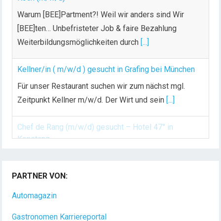
Warum [BEE]Partment?! Weil wir anders sind Wir
[BEE]ten… Unbefristeter Job & faire Bezahlung
Weiterbildungsmöglichkeiten durch
[...]
Kellner/in ( m/w/d ) gesucht in Grafing bei München
Für unser Restaurant suchen wir zum nächst mgl.
Zeitpunkt Kellner m/w/d. Der Wirt und sein
[...]
Chef de Rang (m/w/d) gesucht – Hotel 47° in
Konstanz
Dein Arbeitsplatz mit Urlaubsfeeling Chef de Rang
PARTNER VON:
(m/w/d) Du bist Gastgeber aus Leidenschaft und
liebst
[...]
Automagazin
Gastronomen Karriereportal