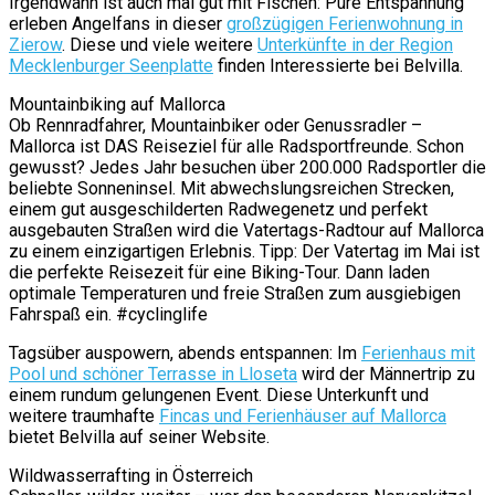
Irgendwann ist auch mal gut mit Fischen: Pure Entspannung
erleben Angelfans in dieser
großzügigen Ferienwohnung in
Zierow
. Diese und viele weitere
Unterkünfte in der Region
Mecklenburger Seenplatte
finden Interessierte bei Belvilla.
Mountainbiking auf Mallorca
Ob Rennradfahrer, Mountainbiker oder Genussradler –
Mallorca ist DAS Reiseziel für alle Radsportfreunde. Schon
gewusst? Jedes Jahr besuchen über 200.000 Radsportler die
beliebte Sonneninsel. Mit abwechslungsreichen Strecken,
einem gut ausgeschilderten Radwegenetz und perfekt
ausgebauten Straßen wird die Vatertags-Radtour auf Mallorca
zu einem einzigartigen Erlebnis. Tipp: Der Vatertag im Mai ist
die perfekte Reisezeit für eine Biking-Tour. Dann laden
optimale Temperaturen und freie Straßen zum ausgiebigen
Fahrspaß ein. #cyclinglife
Tagsüber auspowern, abends entspannen: Im
Ferienhaus mit
Pool und schöner Terrasse in Lloseta
wird der Männertrip zu
einem rundum gelungenen Event. Diese Unterkunft und
weitere traumhafte
Fincas und Ferienhäuser auf Mallorca
bietet Belvilla auf seiner Website.
Wildwasserrafting in Österreich