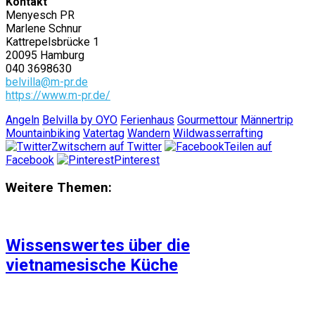
Kontakt
Menyesch PR
Marlene Schnur
Kattrepelsbrücke 1
20095 Hamburg
040 3698630
belvilla@m-pr.de
https://www.m-pr.de/
Angeln
Belvilla by OYO
Ferienhaus
Gourmettour
Männertrip
Mountainbiking
Vatertag
Wandern
Wildwasserrafting
Zwitschern auf Twitter
Teilen auf
Facebook
Pinterest
Weitere Themen:
Wissenswertes über die
vietnamesische Küche