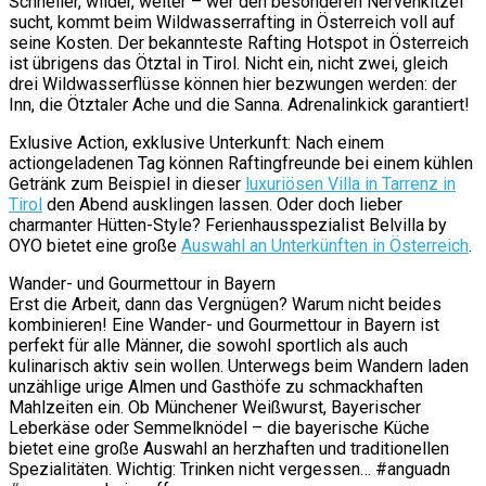
Schneller, wilder, weiter – wer den besonderen Nervenkitzel
sucht, kommt beim Wildwasserrafting in Österreich voll auf
seine Kosten. Der bekannteste Rafting Hotspot in Österreich
ist übrigens das Ötztal in Tirol. Nicht ein, nicht zwei, gleich
drei Wildwasserflüsse können hier bezwungen werden: der
Inn, die Ötztaler Ache und die Sanna. Adrenalinkick garantiert!
Exlusive Action, exklusive Unterkunft: Nach einem
actiongeladenen Tag können Raftingfreunde bei einem kühlen
Getränk zum Beispiel in dieser
luxuriösen Villa in Tarrenz in
Tirol
den Abend ausklingen lassen. Oder doch lieber
charmanter Hütten-Style? Ferienhausspezialist Belvilla by
OYO bietet eine große
Auswahl an Unterkünften in Österreich
.
Wander- und Gourmettour in Bayern
Erst die Arbeit, dann das Vergnügen? Warum nicht beides
kombinieren! Eine Wander- und Gourmettour in Bayern ist
perfekt für alle Männer, die sowohl sportlich als auch
kulinarisch aktiv sein wollen. Unterwegs beim Wandern laden
unzählige urige Almen und Gasthöfe zu schmackhaften
Mahlzeiten ein. Ob Münchener Weißwurst, Bayerischer
Leberkäse oder Semmelknödel – die bayerische Küche
bietet eine große Auswahl an herzhaften und traditionellen
Spezialitäten. Wichtig: Trinken nicht vergessen… #anguadn