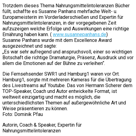
Trotzdem dieses Thema Nahrungsmittelintoleranzen Bücher
füllt, schaffte es Susanne Panhans mehrfache Welt- u.
Europameisterin im Vorderladerschießen und Expertin für
Nahrungsmittelintoleranzen, in der vorgegebenen Zeit
aufzuzeigen welche Erfolge und Auswirkungen eine richtige
Ernährung haben kann. (
www.susannepanhans.de
)
Susanne Panhans wurde mit dem Excellence Award
ausgezeichnet und sagte:
„Es war sehr aufregend und anspruchsvoll, einer so wichtigen
Botschaft die richtige Dramaturgie, Präsenz, Ausdruck und vor
allem die Emotionen auf der Bühne zu verleihen“.
Die Fernsehsender SWR1 und Hamburg1 waren vor Ort.
Hamburg1, sorgte mit mehreren Kameras für die Übertragung
des Livestreams auf Youtube. Das von Hermann Scherer dem
TOP-Speaker, Coach und Autor entwickelte Format, ist
weltweit einzigartig und macht es möglich, die
unterschiedlichsten Themen auf außergewöhnliche Art und
Weise präsentieren zu können.
Foto: Dominik Pfau
Autorin, Coach & Speaker, Expertin für
Nahrungsmittelintoleranzen