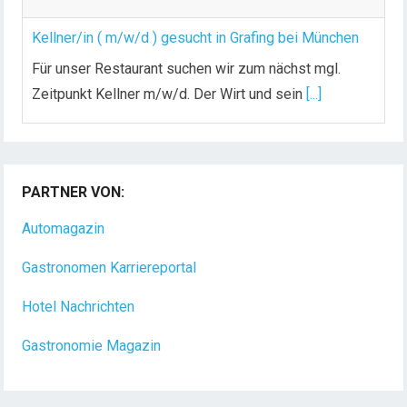
Kellner/in ( m/w/d ) gesucht in Grafing bei München
Für unser Restaurant suchen wir zum nächst mgl.
Zeitpunkt Kellner m/w/d. Der Wirt und sein
[...]
Chef de Rang (m/w/d) gesucht – Hotel 47° in
Konstanz
PARTNER VON:
Dein Arbeitsplatz mit Urlaubsfeeling Chef de Rang
(m/w/d) Du bist Gastgeber aus Leidenschaft und
Automagazin
liebst
[...]
Gastronomen Karriereportal
Hotel Nachrichten
Gastronomie Magazin