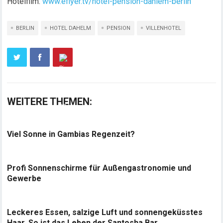
Hotelfilm:
www.eflyer.tv/hotel-pension-dahlem-berlin
BERLIN
HOTEL DAHELM
PENSION
VILLENHOTEL
WEITERE THEMEN:
Viel Sonne in Gambias Regenzeit?
Profi Sonnenschirme für Außengastronomie und
Gewerbe
Leckeres Essen, salzige Luft und sonnengeküsstes
Haar. So ist das Leben der Santosha Bar