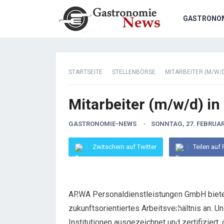
GASTRONO
STARTSEITE
STELLENBÖRSE
MITARBEITER (M/W/
Mitarbeiter (m/w/d) in
GASTRONOMIE-NEWS
SONNTAG, 27. FEBRUAR
Zwitschern auf Twitter
Teilen auf
ARWA Personaldienstleistungen GmbH biete
zukunftsorientiertes Arbeitsverhältnis an. 
Institutionen ausgezeichnet und zertifiziert,