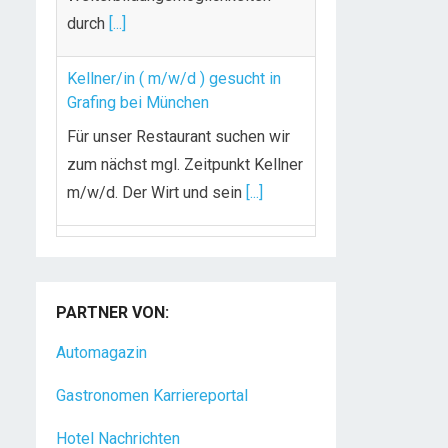
durch
[...]
Kellner/in ( m/w/d ) gesucht in
Grafing bei München
Für unser Restaurant suchen wir
zum nächst mgl. Zeitpunkt Kellner
m/w/d. Der Wirt und sein
[...]
Chef de Rang (m/w/d) gesucht –
Hotel 47° in Konstanz
PARTNER VON:
Dein Arbeitsplatz mit
Urlaubsfeeling Chef de Rang
Automagazin
(m/w/d) Du bist Gastgeber aus
Gastronomen Karriereportal
Leidenschaft und liebst
[...]
Hotel Nachrichten