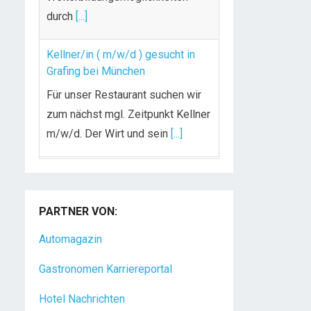
durch
[...]
Kellner/in ( m/w/d ) gesucht in
Grafing bei München
Für unser Restaurant suchen wir
zum nächst mgl. Zeitpunkt Kellner
m/w/d. Der Wirt und sein
[...]
Chef de Rang (m/w/d) gesucht –
Hotel 47° in Konstanz
PARTNER VON:
Dein Arbeitsplatz mit
Urlaubsfeeling Chef de Rang
Automagazin
(m/w/d) Du bist Gastgeber aus
Gastronomen Karriereportal
Leidenschaft und liebst
[...]
Hotel Nachrichten