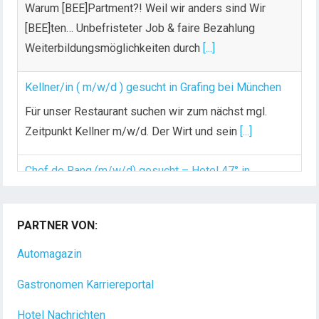
i
Warum [BEE]Partment?! Weil wir anders sind Wir
t
[BEE]ten… Unbefristeter Job & faire Bezahlung
r
Weiterbildungsmöglichkeiten durch
[...]
ä
g
Kellner/in ( m/w/d ) gesucht in Grafing bei München
e
Für unser Restaurant suchen wir zum nächst mgl.
Zeitpunkt Kellner m/w/d. Der Wirt und sein
[...]
Chef de Rang (m/w/d) gesucht – Hotel 47° in
Konstanz
PARTNER VON:
Dein Arbeitsplatz mit Urlaubsfeeling Chef de Rang
(m/w/d) Du bist Gastgeber aus Leidenschaft und
Automagazin
liebst
[...]
Gastronomen Karriereportal
Hotel Nachrichten