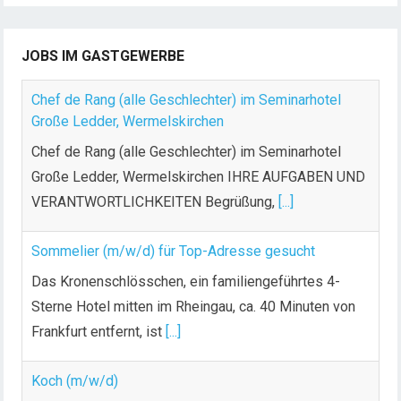
n
n
u
JOBS IM GASTGEWERBE
m
m
Chef de Rang (alle Geschlechter) im Seminarhotel
e
Große Ledder, Wermelskirchen
r
Chef de Rang (alle Geschlechter) im Seminarhotel
i
Große Ledder, Wermelskirchen IHRE AUFGABEN UND
e
VERANTWORTLICHKEITEN Begrüßung,
[...]
r
u
n
Sommelier (m/w/d) für Top-Adresse gesucht
g
Das Kronenschlösschen, ein familiengeführtes 4-
d
Sterne Hotel mitten im Rheingau, ca. 40 Minuten von
e
Frankfurt entfernt, ist
[...]
r
B
Koch (m/w/d)
e