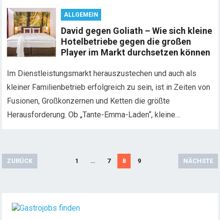
ALLGEMEIN
David gegen Goliath – Wie sich kleine
Hotelbetriebe gegen die großen
Player im Markt durchsetzen können
Im Dienstleistungsmarkt herauszustechen und auch als
kleiner Familienbetrieb erfolgreich zu sein, ist in Zeiten von
Fusionen, Großkonzernen und Ketten die größte
Herausforderung. Ob „Tante-Emma-Laden“, kleine…
S
ZURÜCK
1
…
7
8
9
NÄCHSTE
e
i
t
e