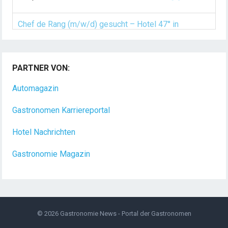
Chef de Rang (m/w/d) gesucht – Hotel 47° in
Konstanz
PARTNER VON:
Dein Arbeitsplatz mit Urlaubsfeeling Chef de Rang
(m/w/d) Du bist Gastgeber aus Leidenschaft und
Automagazin
liebst
[...]
Gastronomen Karriereportal
Hotel Nachrichten
Gastronomie Magazin
© 2026
Gastronomie News - Portal der Gastronomen
Nutzung von Cookies
Impressum