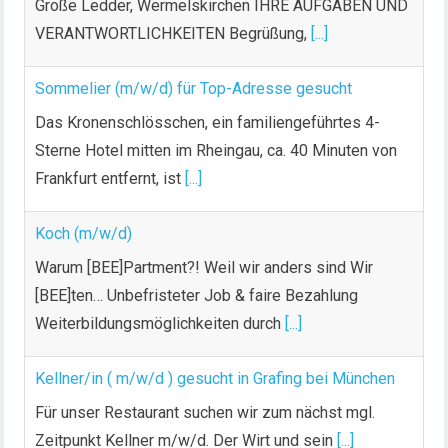
Große Ledder, Wermelskirchen IHRE AUFGABEN UND
VERANTWORTLICHKEITEN Begrüßung,
[...]
Sommelier (m/w/d) für Top-Adresse gesucht
Das Kronenschlösschen, ein familiengeführtes 4-
Sterne Hotel mitten im Rheingau, ca. 40 Minuten von
Frankfurt entfernt, ist
[...]
Koch (m/w/d)
Warum [BEE]Partment?! Weil wir anders sind Wir
[BEE]ten… Unbefristeter Job & faire Bezahlung
Weiterbildungsmöglichkeiten durch
[...]
Kellner/in ( m/w/d ) gesucht in Grafing bei München
Für unser Restaurant suchen wir zum nächst mgl.
Zeitpunkt Kellner m/w/d. Der Wirt und sein
[...]