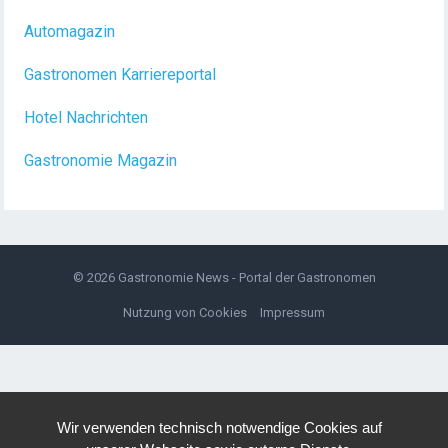
(m/w/d) Du bist Gastgeber aus Leidenschaft und
Automagazin
liebst
[...]
Gastronomen Karriereportal
Hotel Nachrichten
Gastronomie Magazin
© 2026
Gastronomie News - Portal der Gastronomen
Nutzung von Cookies
Impressum
Wir verwenden technisch notwendige Cookies auf