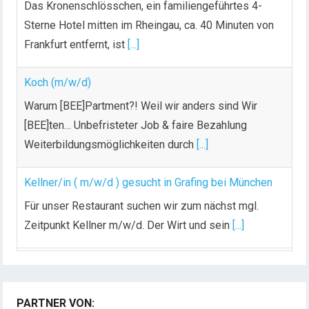
Das Kronenschlösschen, ein familiengeführtes 4-
Sterne Hotel mitten im Rheingau, ca. 40 Minuten von
Frankfurt entfernt, ist
[...]
Koch (m/w/d)
Warum [BEE]Partment?! Weil wir anders sind Wir
[BEE]ten… Unbefristeter Job & faire Bezahlung
Weiterbildungsmöglichkeiten durch
[...]
Kellner/in ( m/w/d ) gesucht in Grafing bei München
Für unser Restaurant suchen wir zum nächst mgl.
Zeitpunkt Kellner m/w/d. Der Wirt und sein
[...]
Chef de Rang (m/w/d) gesucht – Hotel 47° in
Konstanz
PARTNER VON:
Dein Arbeitsplatz mit Urlaubsfeeling Chef de Rang