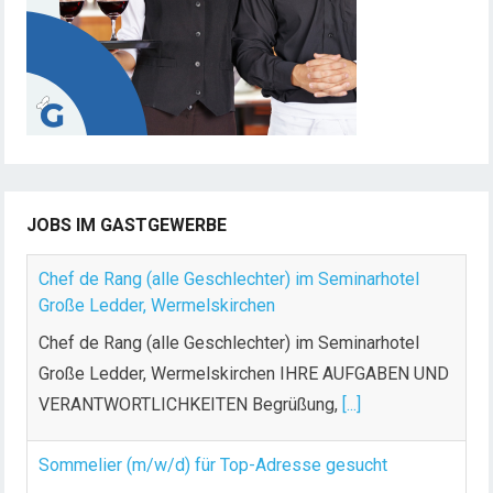
g
d
e
r
B
e
i
t
JOBS IM GASTGEWERBE
r
ä
Chef de Rang (alle Geschlechter) im Seminarhotel
g
Große Ledder, Wermelskirchen
e
Chef de Rang (alle Geschlechter) im Seminarhotel
Große Ledder, Wermelskirchen IHRE AUFGABEN UND
VERANTWORTLICHKEITEN Begrüßung,
[...]
Sommelier (m/w/d) für Top-Adresse gesucht