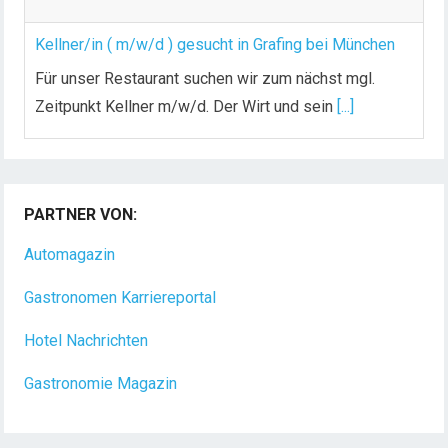
Kellner/in ( m/w/d ) gesucht in Grafing bei München
Für unser Restaurant suchen wir zum nächst mgl.
Zeitpunkt Kellner m/w/d. Der Wirt und sein
[...]
Chef de Rang (m/w/d) gesucht – Hotel 47° in
Konstanz
PARTNER VON:
Dein Arbeitsplatz mit Urlaubsfeeling Chef de Rang
(m/w/d) Du bist Gastgeber aus Leidenschaft und
Automagazin
liebst
[...]
Gastronomen Karriereportal
Hotel Nachrichten
Gastronomie Magazin