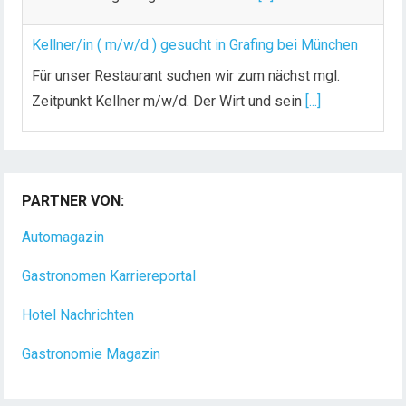
Kellner/in ( m/w/d ) gesucht in Grafing bei München
Für unser Restaurant suchen wir zum nächst mgl.
Zeitpunkt Kellner m/w/d. Der Wirt und sein
[...]
Chef de Rang (m/w/d) gesucht – Hotel 47° in
Konstanz
PARTNER VON:
Dein Arbeitsplatz mit Urlaubsfeeling Chef de Rang
(m/w/d) Du bist Gastgeber aus Leidenschaft und
Automagazin
liebst
[...]
Gastronomen Karriereportal
Hotel Nachrichten
Gastronomie Magazin