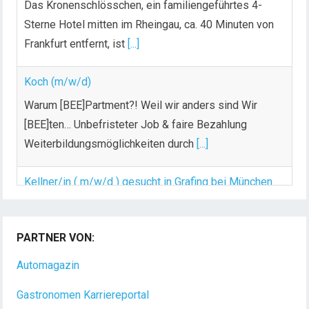
Frankfurt entfernt, ist
[...]
Koch (m/w/d)
Warum [BEE]Partment?! Weil wir anders sind Wir
[BEE]ten… Unbefristeter Job & faire Bezahlung
Weiterbildungsmöglichkeiten durch
[...]
Kellner/in ( m/w/d ) gesucht in Grafing bei München
Für unser Restaurant suchen wir zum nächst mgl.
Zeitpunkt Kellner m/w/d. Der Wirt und sein
[...]
PARTNER VON:
Automagazin
Gastronomen Karriereportal