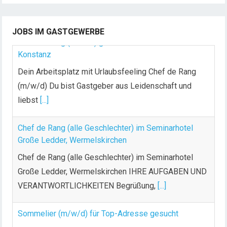
Chef de Rang (m/w/d) gesucht – Hotel 47° in
JOBS IM GASTGEWERBE
Konstanz
Dein Arbeitsplatz mit Urlaubsfeeling Chef de Rang
(m/w/d) Du bist Gastgeber aus Leidenschaft und
liebst
[...]
Chef de Rang (alle Geschlechter) im Seminarhotel
Große Ledder, Wermelskirchen
Chef de Rang (alle Geschlechter) im Seminarhotel
Große Ledder, Wermelskirchen IHRE AUFGABEN UND
VERANTWORTLICHKEITEN Begrüßung,
[...]
Sommelier (m/w/d) für Top-Adresse gesucht
Das Kronenschlösschen, ein familiengeführtes 4-
Sterne Hotel mitten im Rheingau, ca. 40 Minuten von