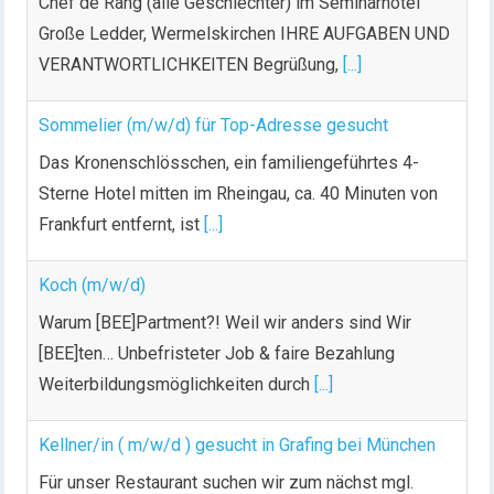
Chef de Rang (alle Geschlechter) im Seminarhotel
Große Ledder, Wermelskirchen IHRE AUFGABEN UND
VERANTWORTLICHKEITEN Begrüßung,
[...]
Sommelier (m/w/d) für Top-Adresse gesucht
Das Kronenschlösschen, ein familiengeführtes 4-
Sterne Hotel mitten im Rheingau, ca. 40 Minuten von
Frankfurt entfernt, ist
[...]
Koch (m/w/d)
Warum [BEE]Partment?! Weil wir anders sind Wir
[BEE]ten… Unbefristeter Job & faire Bezahlung
Weiterbildungsmöglichkeiten durch
[...]
Kellner/in ( m/w/d ) gesucht in Grafing bei München
Für unser Restaurant suchen wir zum nächst mgl.