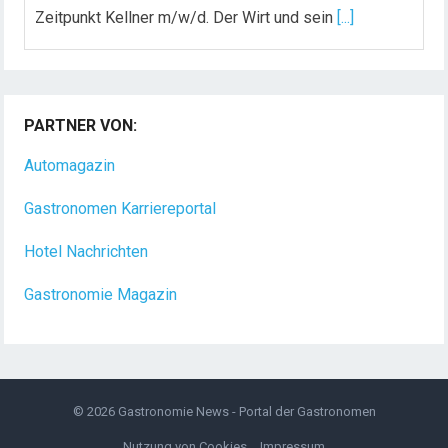
Zeitpunkt Kellner m/w/d. Der Wirt und sein
[...]
Chef de Rang (m/w/d) gesucht – Hotel 47° in
Konstanz
PARTNER VON:
Dein Arbeitsplatz mit Urlaubsfeeling Chef de Rang
(m/w/d) Du bist Gastgeber aus Leidenschaft und
Automagazin
liebst
[...]
Gastronomen Karriereportal
Hotel Nachrichten
Gastronomie Magazin
© 2026
Gastronomie News - Portal der Gastronomen
Nutzung von Cookies
Impressum