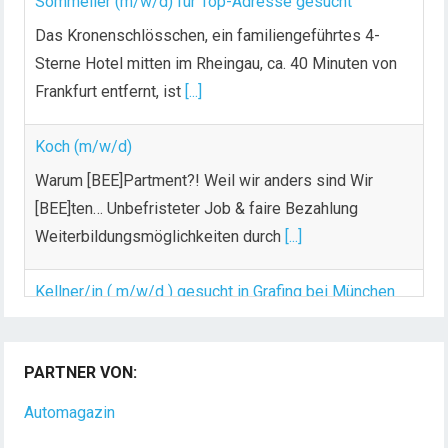
Das Kronenschlösschen, ein familiengeführtes 4-
Sterne Hotel mitten im Rheingau, ca. 40 Minuten von
Frankfurt entfernt, ist
[...]
Koch (m/w/d)
Warum [BEE]Partment?! Weil wir anders sind Wir
[BEE]ten… Unbefristeter Job & faire Bezahlung
Weiterbildungsmöglichkeiten durch
[...]
Kellner/in ( m/w/d ) gesucht in Grafing bei München
Für unser Restaurant suchen wir zum nächst mgl.
Zeitpunkt Kellner m/w/d. Der Wirt und sein
[...]
PARTNER VON:
Automagazin