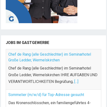
d
e
r
B
e
i
t
JOBS IM GASTGEWERBE
r
ä
Chef de Rang (alle Geschlechter) im Seminarhotel
g
Große Ledder, Wermelskirchen
e
Chef de Rang (alle Geschlechter) im Seminarhotel
Große Ledder, Wermelskirchen IHRE AUFGABEN UND
VERANTWORTLICHKEITEN Begrüßung,
[...]
Sommelier (m/w/d) für Top-Adresse gesucht
Das Kronenschlösschen, ein familiengeführtes 4-