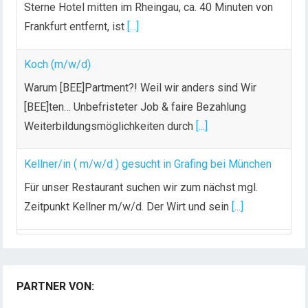
Sterne Hotel mitten im Rheingau, ca. 40 Minuten von
Frankfurt entfernt, ist
[...]
Koch (m/w/d)
Warum [BEE]Partment?! Weil wir anders sind Wir
[BEE]ten… Unbefristeter Job & faire Bezahlung
Weiterbildungsmöglichkeiten durch
[...]
Kellner/in ( m/w/d ) gesucht in Grafing bei München
Für unser Restaurant suchen wir zum nächst mgl.
Zeitpunkt Kellner m/w/d. Der Wirt und sein
[...]
Chef de Rang (m/w/d) gesucht – Hotel 47° in
Konstanz
PARTNER VON:
Dein Arbeitsplatz mit Urlaubsfeeling Chef de Rang
(m/w/d) Du bist Gastgeber aus Leidenschaft und