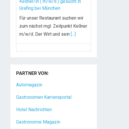
Kellner/in ( m/w/d ) gesucht in
Grafing bei München
Für unser Restaurant suchen wir
zum nächst mgl. Zeitpunkt Kellner
m/w/d. Der Wirt und sein
[...]
Chef de Rang (m/w/d) gesucht –
Hotel 47° in Konstanz
Dein Arbeitsplatz mit
PARTNER VON:
Urlaubsfeeling Chef de Rang
Automagazin
(m/w/d) Du bist Gastgeber aus
Leidenschaft und liebst
[...]
Gastronomen Karriereportal
Hotel Nachrichten
Gastronomie Magazin