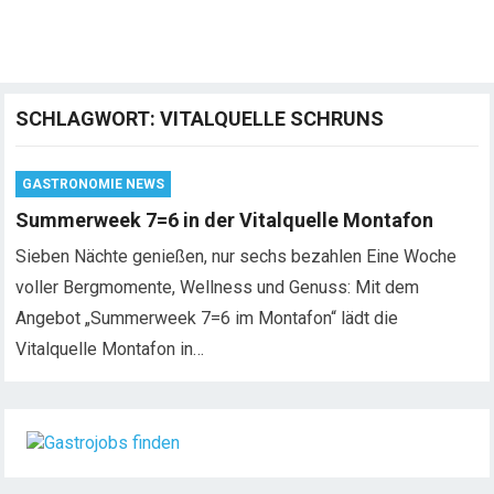
SCHLAGWORT:
VITALQUELLE SCHRUNS
GASTRONOMIE NEWS
Summerweek 7=6 in der Vitalquelle Montafon
Sieben Nächte genießen, nur sechs bezahlen Eine Woche
voller Bergmomente, Wellness und Genuss: Mit dem
Angebot „Summerweek 7=6 im Montafon“ lädt die
Vitalquelle Montafon in…
Chef de Rang (m/w/d) gesucht – Hotel 47° in
Konstanz
Dein Arbeitsplatz mit Urlaubsfeeling Chef de Rang