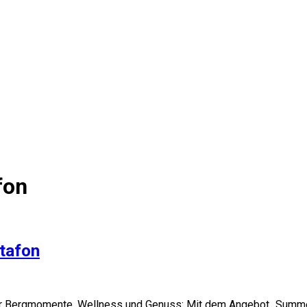
fon
tafon
er Bergmomente, Wellness und Genuss: Mit dem Angebot „Summer