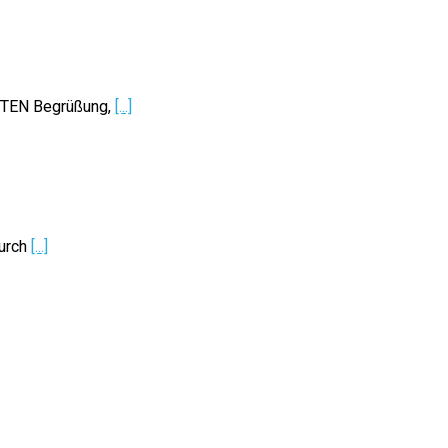
ITEN Begrüßung,
[...]
durch
[...]