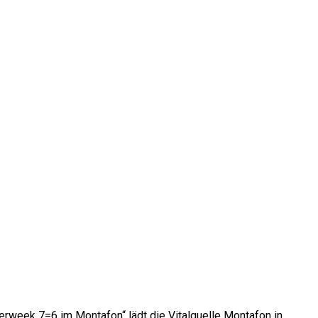
week 7=6 im Montafon“ lädt die Vitalquelle Montafon in…