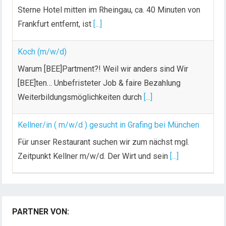
Sterne Hotel mitten im Rheingau, ca. 40 Minuten von
Frankfurt entfernt, ist
[...]
Koch (m/w/d)
Warum [BEE]Partment?! Weil wir anders sind Wir
[BEE]ten… Unbefristeter Job & faire Bezahlung
Weiterbildungsmöglichkeiten durch
[...]
Kellner/in ( m/w/d ) gesucht in Grafing bei München
Für unser Restaurant suchen wir zum nächst mgl.
Zeitpunkt Kellner m/w/d. Der Wirt und sein
[...]
Chef de Rang (m/w/d) gesucht – Hotel 47° in
Konstanz
PARTNER VON:
Dein Arbeitsplatz mit Urlaubsfeeling Chef de Rang