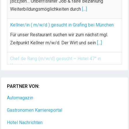
[BEE]ten… Unbefristeter Job & faire Bezahlung
Weiterbildungsmöglichkeiten durch
[...]
Kellner/in ( m/w/d ) gesucht in Grafing bei München
Für unser Restaurant suchen wir zum nächst mgl.
Zeitpunkt Kellner m/w/d. Der Wirt und sein
[...]
Chef de Rang (m/w/d) gesucht – Hotel 47° in
Konstanz
Dein Arbeitsplatz mit Urlaubsfeeling Chef de Rang
PARTNER VON:
(m/w/d) Du bist Gastgeber aus Leidenschaft und
liebst
[...]
Automagazin
Gastronomen Karriereportal
Hotel Nachrichten
Gastronomie Magazin