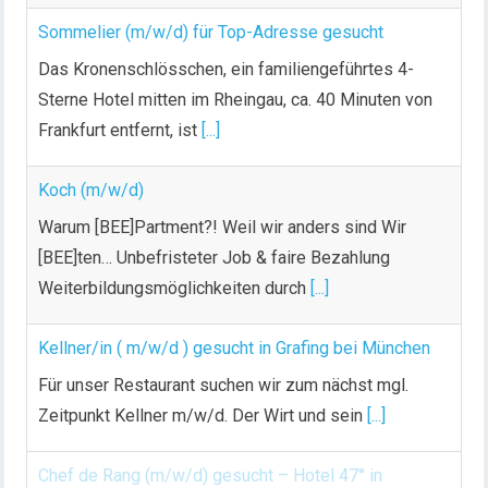
Sommelier (m/w/d) für Top-Adresse gesucht
Das Kronenschlösschen, ein familiengeführtes 4-
Sterne Hotel mitten im Rheingau, ca. 40 Minuten von
Frankfurt entfernt, ist
[...]
Koch (m/w/d)
Warum [BEE]Partment?! Weil wir anders sind Wir
[BEE]ten… Unbefristeter Job & faire Bezahlung
Weiterbildungsmöglichkeiten durch
[...]
Kellner/in ( m/w/d ) gesucht in Grafing bei München
Für unser Restaurant suchen wir zum nächst mgl.
Zeitpunkt Kellner m/w/d. Der Wirt und sein
[...]
Chef de Rang (m/w/d) gesucht – Hotel 47° in