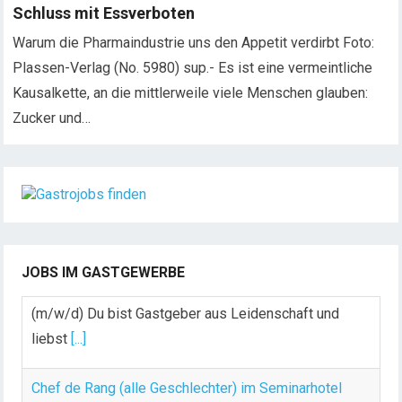
Schluss mit Essverboten
Warum die Pharmaindustrie uns den Appetit verdirbt Foto:
Plassen-Verlag (No. 5980) sup.- Es ist eine vermeintliche
Kausalkette, an die mittlerweile viele Menschen glauben:
Zucker und…
Chef de Rang (m/w/d) gesucht – Hotel 47° in
Konstanz
Dein Arbeitsplatz mit Urlaubsfeeling Chef de Rang
(m/w/d) Du bist Gastgeber aus Leidenschaft und
JOBS IM GASTGEWERBE
liebst
[...]
Chef de Rang (alle Geschlechter) im Seminarhotel
Große Ledder, Wermelskirchen
Chef de Rang (alle Geschlechter) im Seminarhotel