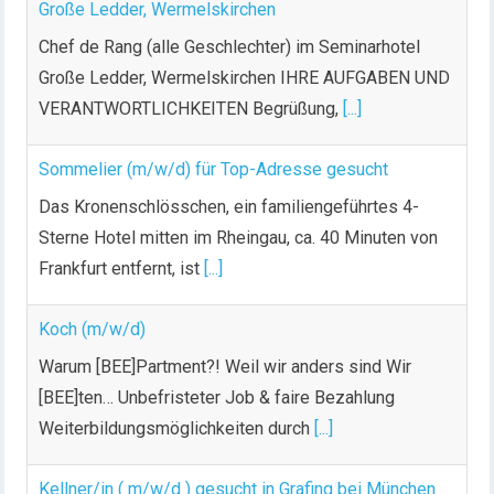
Große Ledder, Wermelskirchen IHRE AUFGABEN UND
VERANTWORTLICHKEITEN Begrüßung,
[...]
Sommelier (m/w/d) für Top-Adresse gesucht
Das Kronenschlösschen, ein familiengeführtes 4-
Sterne Hotel mitten im Rheingau, ca. 40 Minuten von
Frankfurt entfernt, ist
[...]
Koch (m/w/d)
Warum [BEE]Partment?! Weil wir anders sind Wir
[BEE]ten… Unbefristeter Job & faire Bezahlung
Weiterbildungsmöglichkeiten durch
[...]
Kellner/in ( m/w/d ) gesucht in Grafing bei München
Für unser Restaurant suchen wir zum nächst mgl.