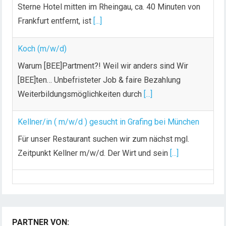
e
Frankfurt entfernt, ist
[...]
r
B
Koch (m/w/d)
e
i
Warum [BEE]Partment?! Weil wir anders sind Wir
t
[BEE]ten… Unbefristeter Job & faire Bezahlung
r
Weiterbildungsmöglichkeiten durch
[...]
ä
g
Kellner/in ( m/w/d ) gesucht in Grafing bei München
e
Für unser Restaurant suchen wir zum nächst mgl.
Zeitpunkt Kellner m/w/d. Der Wirt und sein
[...]
Chef de Rang (m/w/d) gesucht – Hotel 47° in
Konstanz
Dein Arbeitsplatz mit Urlaubsfeeling Chef de Rang
(m/w/d) Du bist Gastgeber aus Leidenschaft und
PARTNER VON: