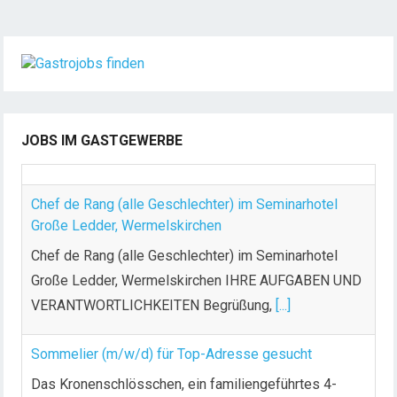
i
t
e
n
n
u
JOBS IM GASTGEWERBE
m
m
Chef de Rang (alle Geschlechter) im Seminarhotel
e
Große Ledder, Wermelskirchen
r
Chef de Rang (alle Geschlechter) im Seminarhotel
i
Große Ledder, Wermelskirchen IHRE AUFGABEN UND
e
VERANTWORTLICHKEITEN Begrüßung,
[...]
r
u
n
Sommelier (m/w/d) für Top-Adresse gesucht
g
Das Kronenschlösschen, ein familiengeführtes 4-
d
Sterne Hotel mitten im Rheingau, ca. 40 Minuten von