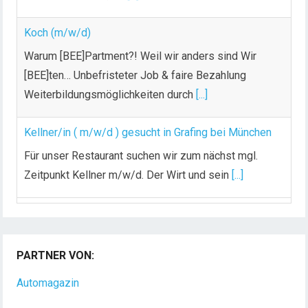
Koch (m/w/d)
Warum [BEE]Partment?! Weil wir anders sind Wir
[BEE]ten… Unbefristeter Job & faire Bezahlung
Weiterbildungsmöglichkeiten durch
[...]
Kellner/in ( m/w/d ) gesucht in Grafing bei München
Für unser Restaurant suchen wir zum nächst mgl.
Zeitpunkt Kellner m/w/d. Der Wirt und sein
[...]
Chef de Rang (m/w/d) gesucht – Hotel 47° in
Konstanz
PARTNER VON:
Dein Arbeitsplatz mit Urlaubsfeeling Chef de Rang
(m/w/d) Du bist Gastgeber aus Leidenschaft und
Automagazin
liebst
[...]
Gastronomen Karriereportal