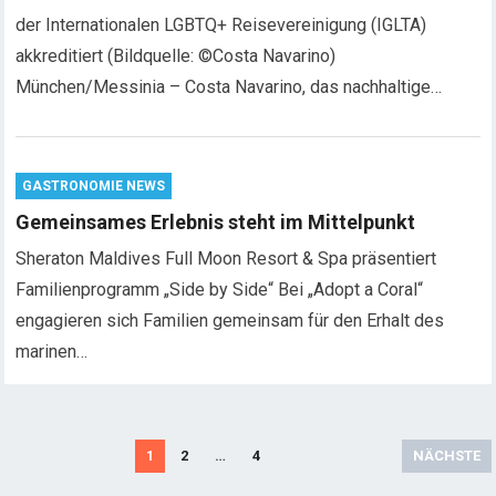
der Internationalen LGBTQ+ Reisevereinigung (IGLTA)
akkreditiert (Bildquelle: ©Costa Navarino)
München/Messinia – Costa Navarino, das nachhaltige…
GASTRONOMIE NEWS
Gemeinsames Erlebnis steht im Mittelpunkt
Sheraton Maldives Full Moon Resort & Spa präsentiert
Familienprogramm „Side by Side“ Bei „Adopt a Coral“
engagieren sich Familien gemeinsam für den Erhalt des
marinen…
S
1
2
…
4
NÄCHSTE
e