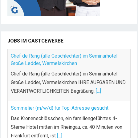
r
B
e
i
t
JOBS IM GASTGEWERBE
r
ä
Chef de Rang (alle Geschlechter) im Seminarhotel
g
Große Ledder, Wermelskirchen
e
Chef de Rang (alle Geschlechter) im Seminarhotel
Große Ledder, Wermelskirchen IHRE AUFGABEN UND
VERANTWORTLICHKEITEN Begrüßung,
[...]
Sommelier (m/w/d) für Top-Adresse gesucht
Das Kronenschlösschen, ein familiengeführtes 4-
Sterne Hotel mitten im Rheingau, ca. 40 Minuten von
Frankfurt entfernt, ist
[...]