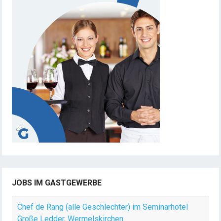
e
r
i
e
r
u
n
g
d
e
r
B
e
i
t
JOBS IM GASTGEWERBE
r
ä
Chef de Rang (alle Geschlechter) im Seminarhotel
g
Große Ledder, Wermelskirchen