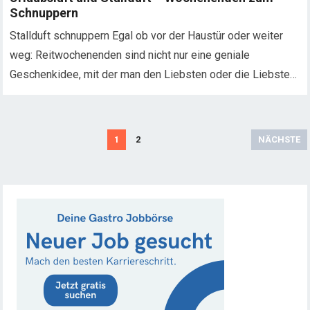
Schnuppern
Stallduft schnuppern Egal ob vor der Haustür oder weiter
weg: Reitwochenenden sind nicht nur eine geniale
Geschenkidee, mit der man den Liebsten oder die Liebste…
S
1
2
NÄCHSTE
e
i
t
e
n
n
u
m
m