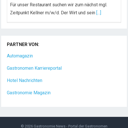
Für unser Restaurant suchen wir zum nächst mgl.
Zeitpunkt Kellner m/w/d. Der Wirt und sein
[...]
Chef de Rang (m/w/d) gesucht – Hotel 47° in
Konstanz
PARTNER VON:
Dein Arbeitsplatz mit Urlaubsfeeling Chef de Rang
(m/w/d) Du bist Gastgeber aus Leidenschaft und
Automagazin
liebst
[...]
Gastronomen Karriereportal
Hotel Nachrichten
Gastronomie Magazin
© 2026
Gastronomie News - Portal der Gastronomen