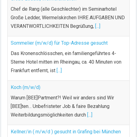
e
Chef de Rang (alle Geschlechter) im Seminarhotel
Große Ledder, Wermelskirchen IHRE AUFGABEN UND
VERANTWORTLICHKEITEN Begrüßung,
[...]
Sommelier (m/w/d) für Top-Adresse gesucht
Das Kronenschlösschen, ein familiengeführtes 4-
Sterne Hotel mitten im Rheingau, ca. 40 Minuten von
Frankfurt entfernt, ist
[...]
Koch (m/w/d)
Warum [BEE]Partment?! Weil wir anders sind Wir
[BEE]ten… Unbefristeter Job & faire Bezahlung
Weiterbildungsmöglichkeiten durch
[...]
Kellner/in ( m/w/d ) gesucht in Grafing bei München