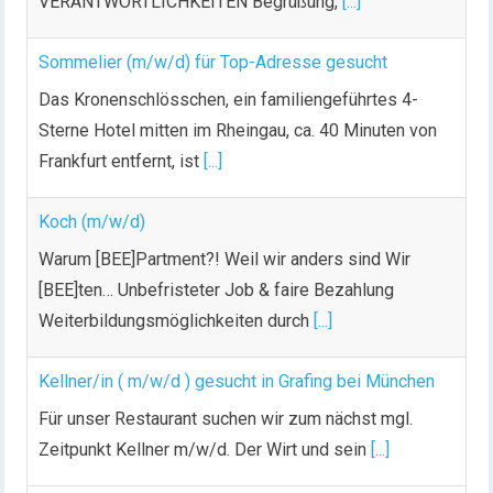
VERANTWORTLICHKEITEN Begrüßung,
[...]
r
u
n
Sommelier (m/w/d) für Top-Adresse gesucht
g
Das Kronenschlösschen, ein familiengeführtes 4-
d
Sterne Hotel mitten im Rheingau, ca. 40 Minuten von
e
Frankfurt entfernt, ist
[...]
r
B
Koch (m/w/d)
e
i
Warum [BEE]Partment?! Weil wir anders sind Wir
t
[BEE]ten… Unbefristeter Job & faire Bezahlung
r
Weiterbildungsmöglichkeiten durch
[...]
ä
g
Kellner/in ( m/w/d ) gesucht in Grafing bei München
e
Für unser Restaurant suchen wir zum nächst mgl.
Zeitpunkt Kellner m/w/d. Der Wirt und sein
[...]