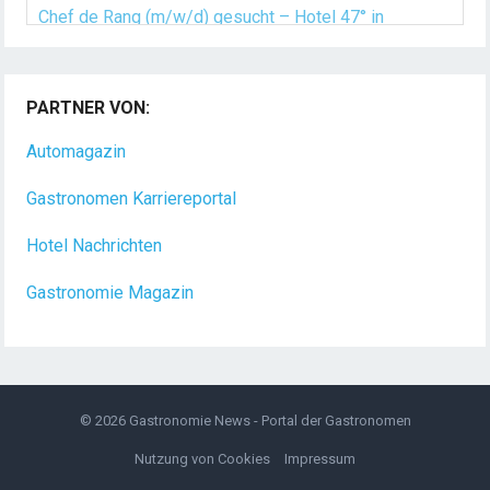
Chef de Rang (m/w/d) gesucht – Hotel 47° in
Konstanz
PARTNER VON:
Dein Arbeitsplatz mit Urlaubsfeeling Chef de Rang
(m/w/d) Du bist Gastgeber aus Leidenschaft und
Automagazin
liebst
[...]
Gastronomen Karriereportal
Hotel Nachrichten
Gastronomie Magazin
© 2026
Gastronomie News - Portal der Gastronomen
Nutzung von Cookies
Impressum