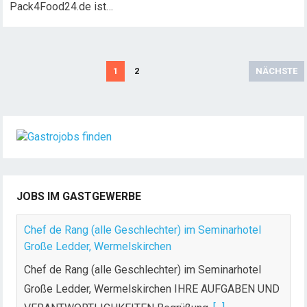
Pack4Food24.de ist…
S
1
2
NÄCHSTE
e
i
t
e
n
n
u
JOBS IM GASTGEWERBE
m
m
Chef de Rang (alle Geschlechter) im Seminarhotel
e
Große Ledder, Wermelskirchen
r
Chef de Rang (alle Geschlechter) im Seminarhotel
i
Große Ledder, Wermelskirchen IHRE AUFGABEN UND
e