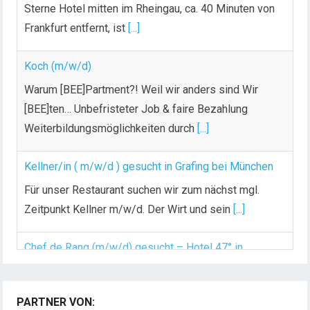
Sterne Hotel mitten im Rheingau, ca. 40 Minuten von
Frankfurt entfernt, ist
[...]
Koch (m/w/d)
Warum [BEE]Partment?! Weil wir anders sind Wir
[BEE]ten… Unbefristeter Job & faire Bezahlung
Weiterbildungsmöglichkeiten durch
[...]
Kellner/in ( m/w/d ) gesucht in Grafing bei München
Für unser Restaurant suchen wir zum nächst mgl.
Zeitpunkt Kellner m/w/d. Der Wirt und sein
[...]
Chef de Rang (m/w/d) gesucht – Hotel 47° in
Konstanz
PARTNER VON:
Dein Arbeitsplatz mit Urlaubsfeeling Chef de Rang
(m/w/d) Du bist Gastgeber aus Leidenschaft und