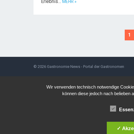
Erlebnis…
MEHR »
S
1
e
i
t
e
© 2026
Gastronomie News - Portal der Gastronomen
n
n
u
Wir verwenden technisch notwendige Cookies 
m
können diese jedoch nach belieben a
m
e
Essenz
r
i
✓ Akze
e