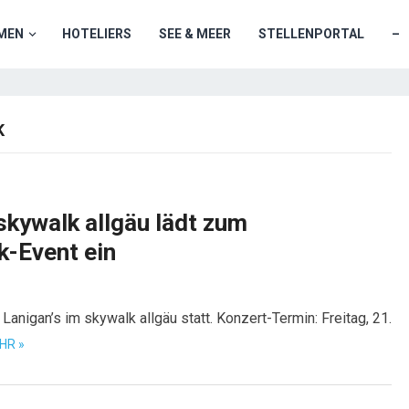
MEN
HOTELIERS
SEE & MEER
STELLENPORTAL
–
K
skywalk allgäu lädt zum
k-Event ein
Lanigan’s im skywalk allgäu statt. Konzert-Termin: Freitag, 21.
HR »