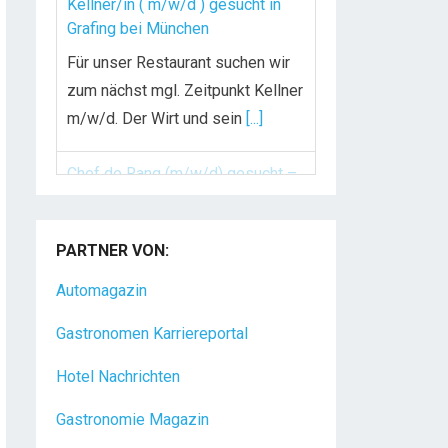
Kellner/in ( m/w/d ) gesucht in
Grafing bei München
Für unser Restaurant suchen wir
zum nächst mgl. Zeitpunkt Kellner
m/w/d. Der Wirt und sein
[...]
Chef de Rang (m/w/d) gesucht –
Hotel 47° in Konstanz
PARTNER VON:
Dein Arbeitsplatz mit
Urlaubsfeeling Chef de Rang
Automagazin
(m/w/d) Du bist Gastgeber aus
Gastronomen Karriereportal
Leidenschaft und liebst
[...]
Hotel Nachrichten
Gastronomie Magazin