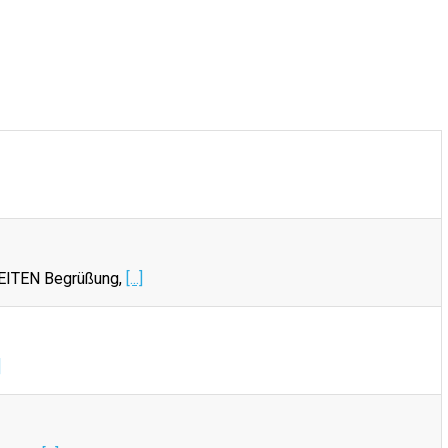
EITEN Begrüßung,
[...]
]