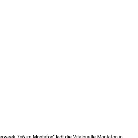
week 7=6 im Montafon“ lädt die Vitalquelle Montafon in…