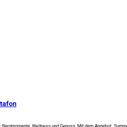
tafon
er Bergmomente, Wellness und Genuss: Mit dem Angebot „Summer