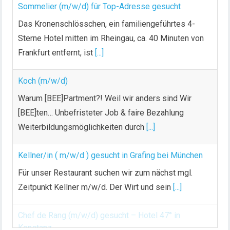
n
Sommelier (m/w/d) für Top-Adresse gesucht
g
Das Kronenschlösschen, ein familiengeführtes 4-
d
Sterne Hotel mitten im Rheingau, ca. 40 Minuten von
e
Frankfurt entfernt, ist
[...]
r
B
Koch (m/w/d)
e
i
Warum [BEE]Partment?! Weil wir anders sind Wir
t
[BEE]ten… Unbefristeter Job & faire Bezahlung
r
Weiterbildungsmöglichkeiten durch
[...]
ä
g
Kellner/in ( m/w/d ) gesucht in Grafing bei München
e
Für unser Restaurant suchen wir zum nächst mgl.
Zeitpunkt Kellner m/w/d. Der Wirt und sein
[...]
Chef de Rang (m/w/d) gesucht – Hotel 47° in
Konstanz