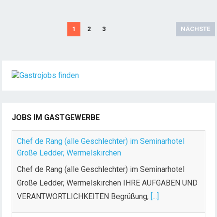
S
1
2
3
NÄCHSTE
e
i
t
e
n
n
u
JOBS IM GASTGEWERBE
m
m
Chef de Rang (alle Geschlechter) im Seminarhotel
e
Große Ledder, Wermelskirchen
r
Chef de Rang (alle Geschlechter) im Seminarhotel
i
Große Ledder, Wermelskirchen IHRE AUFGABEN UND
e
VERANTWORTLICHKEITEN Begrüßung,
[...]
r
u