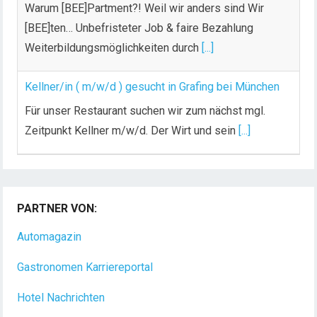
Warum [BEE]Partment?! Weil wir anders sind Wir
[BEE]ten… Unbefristeter Job & faire Bezahlung
Weiterbildungsmöglichkeiten durch
[...]
Kellner/in ( m/w/d ) gesucht in Grafing bei München
Für unser Restaurant suchen wir zum nächst mgl.
Zeitpunkt Kellner m/w/d. Der Wirt und sein
[...]
Chef de Rang (m/w/d) gesucht – Hotel 47° in
Konstanz
PARTNER VON:
Dein Arbeitsplatz mit Urlaubsfeeling Chef de Rang
(m/w/d) Du bist Gastgeber aus Leidenschaft und
Automagazin
liebst
[...]
Gastronomen Karriereportal
Hotel Nachrichten