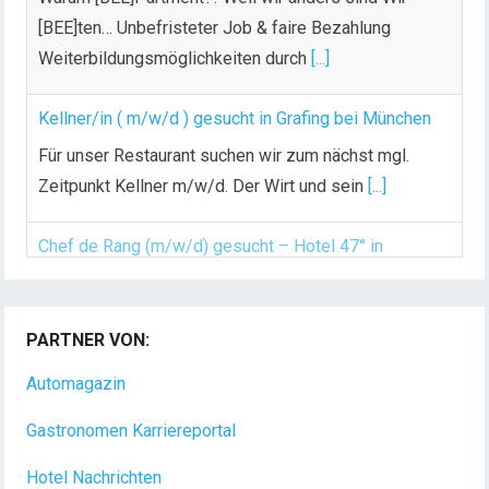
[BEE]ten… Unbefristeter Job & faire Bezahlung
Weiterbildungsmöglichkeiten durch
[...]
Kellner/in ( m/w/d ) gesucht in Grafing bei München
Für unser Restaurant suchen wir zum nächst mgl.
Zeitpunkt Kellner m/w/d. Der Wirt und sein
[...]
Chef de Rang (m/w/d) gesucht – Hotel 47° in
Konstanz
Dein Arbeitsplatz mit Urlaubsfeeling Chef de Rang
PARTNER VON:
(m/w/d) Du bist Gastgeber aus Leidenschaft und
Automagazin
liebst
[...]
Gastronomen Karriereportal
Hotel Nachrichten