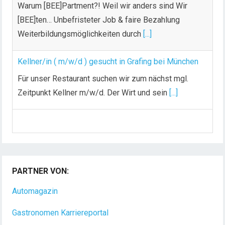
Warum [BEE]Partment?! Weil wir anders sind Wir
[BEE]ten… Unbefristeter Job & faire Bezahlung
Weiterbildungsmöglichkeiten durch
[...]
Kellner/in ( m/w/d ) gesucht in Grafing bei München
Für unser Restaurant suchen wir zum nächst mgl.
Zeitpunkt Kellner m/w/d. Der Wirt und sein
[...]
Chef de Rang (m/w/d) gesucht – Hotel 47° in
Konstanz
Dein Arbeitsplatz mit Urlaubsfeeling Chef de Rang
(m/w/d) Du bist Gastgeber aus Leidenschaft und
PARTNER VON:
liebst
[...]
Automagazin
Gastronomen Karriereportal