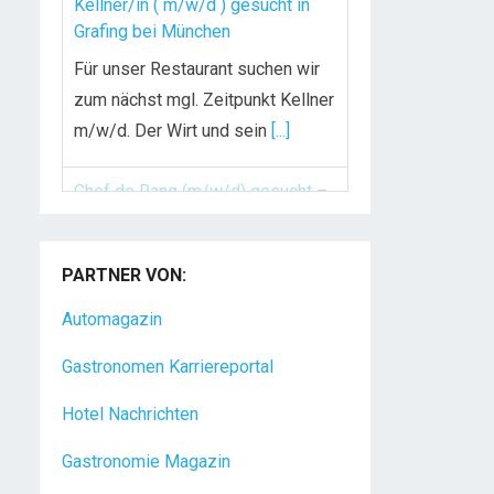
Kellner/in ( m/w/d ) gesucht in
Grafing bei München
Für unser Restaurant suchen wir
zum nächst mgl. Zeitpunkt Kellner
m/w/d. Der Wirt und sein
[...]
Chef de Rang (m/w/d) gesucht –
Hotel 47° in Konstanz
PARTNER VON:
Dein Arbeitsplatz mit
Urlaubsfeeling Chef de Rang
Automagazin
(m/w/d) Du bist Gastgeber aus
Gastronomen Karriereportal
Leidenschaft und liebst
[...]
Hotel Nachrichten
Gastronomie Magazin