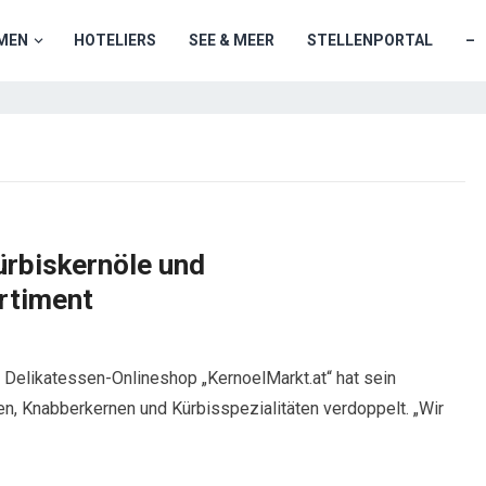
MEN
HOTELIERS
SEE & MEER
STELLENPORTAL
–
ürbiskernöle und
rtiment
 Delikatessen-Onlineshop „KernoelMarkt.at“ hat sein
en, Knabberkernen und Kürbisspezialitäten verdoppelt. „Wir