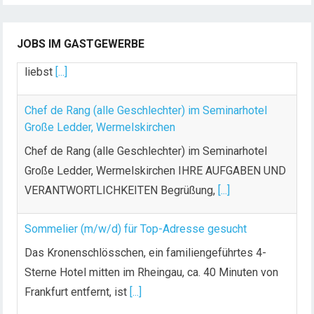
Dein Arbeitsplatz mit Urlaubsfeeling Chef de Rang
(m/w/d) Du bist Gastgeber aus Leidenschaft und
JOBS IM GASTGEWERBE
liebst
[...]
Chef de Rang (alle Geschlechter) im Seminarhotel
Große Ledder, Wermelskirchen
Chef de Rang (alle Geschlechter) im Seminarhotel
Große Ledder, Wermelskirchen IHRE AUFGABEN UND
VERANTWORTLICHKEITEN Begrüßung,
[...]
Sommelier (m/w/d) für Top-Adresse gesucht
Das Kronenschlösschen, ein familiengeführtes 4-
Sterne Hotel mitten im Rheingau, ca. 40 Minuten von
Frankfurt entfernt, ist
[...]
Koch (m/w/d)