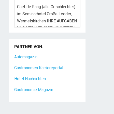
Chef de Rang (alle Geschlechter)
im Seminarhotel Große Ledder,
Wermelskirchen IHRE AUFGABEN
UND VERANTWORTLICHKEITEN
Begrüßung,
[...]
Koch/Köchin (m/w/d) in Vollzeit
Das Golf- & Natur-Resort Bad
PARTNER VON:
Waldsee mit über 175
Mitarbeitern liegt auf dem
Automagazin
Gelände eines
[...]
Gastronomen Karriereportal
Hotel Nachrichten
Gastronomie Magazin