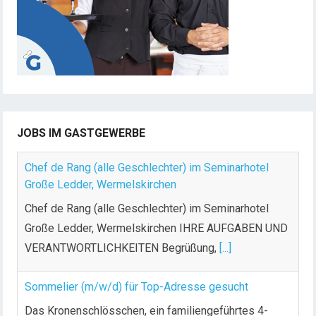
d
e
r
B
e
i
t
JOBS IM GASTGEWERBE
r
ä
Chef de Rang (alle Geschlechter) im Seminarhotel
g
Große Ledder, Wermelskirchen
e
Chef de Rang (alle Geschlechter) im Seminarhotel
Große Ledder, Wermelskirchen IHRE AUFGABEN UND
VERANTWORTLICHKEITEN Begrüßung,
[...]
Sommelier (m/w/d) für Top-Adresse gesucht
Das Kronenschlösschen, ein familiengeführtes 4-