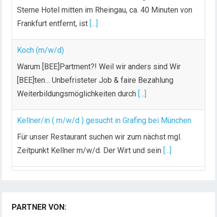
Sterne Hotel mitten im Rheingau, ca. 40 Minuten von
Frankfurt entfernt, ist
[...]
Koch (m/w/d)
Warum [BEE]Partment?! Weil wir anders sind Wir
[BEE]ten… Unbefristeter Job & faire Bezahlung
Weiterbildungsmöglichkeiten durch
[...]
Kellner/in ( m/w/d ) gesucht in Grafing bei München
Für unser Restaurant suchen wir zum nächst mgl.
Zeitpunkt Kellner m/w/d. Der Wirt und sein
[...]
Chef de Rang (m/w/d) gesucht – Hotel 47° in
Konstanz
PARTNER VON:
Dein Arbeitsplatz mit Urlaubsfeeling Chef de Rang