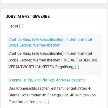
Dein Arbeitsplatz mit Urlaubsfeeling Chef de Rang
(m/w/d) Du bist Gastgeber aus Leidenschaft und
JOBS IM GASTGEWERBE
liebst
[...]
Chef de Rang (alle Geschlechter) im Seminarhotel
Große Ledder, Wermelskirchen
Chef de Rang (alle Geschlechter) im Seminarhotel
Große Ledder, Wermelskirchen IHRE AUFGABEN UND
VERANTWORTLICHKEITEN Begrüßung,
[...]
Sommelier (m/w/d) für Top-Adresse gesucht
Das Kronenschlösschen, ein familiengeführtes 4-
Sterne Hotel mitten im Rheingau, ca. 40 Minuten von
Frankfurt entfernt, ist
[...]
Koch (m/w/d)