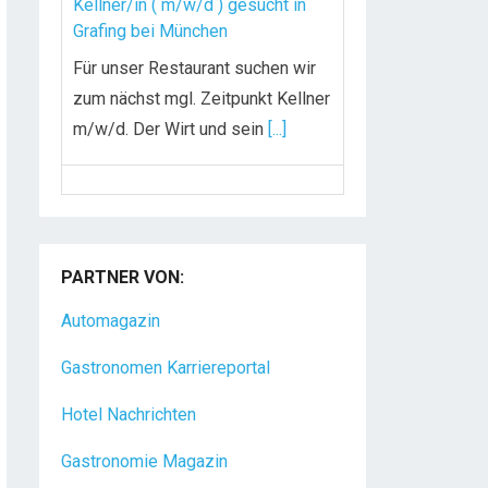
Kellner/in ( m/w/d ) gesucht in
Grafing bei München
Für unser Restaurant suchen wir
zum nächst mgl. Zeitpunkt Kellner
m/w/d. Der Wirt und sein
[...]
Chef de Rang (m/w/d) gesucht –
Hotel 47° in Konstanz
Dein Arbeitsplatz mit
PARTNER VON:
Urlaubsfeeling Chef de Rang
Automagazin
(m/w/d) Du bist Gastgeber aus
Leidenschaft und liebst
[...]
Gastronomen Karriereportal
Hotel Nachrichten
Gastronomie Magazin